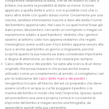
comprerete veramente la stella, che se ne resterò in cielo a
brillare, ma avrete la possibilità di darle un nome. Il nome
applicato a quella stella è unico: non è possibile cioè che ci
siano altre stelle con quello stesso nome. Ovviamente per una
nascita, sarebbe interessante riuscire a dare alla stella il nome
del bambino appena nato. Nel caso in cui quel nome fosse già
stato preso, sbizzarritevi, cercando un nomignolo o magari un
soprannome adatto a quel bambino. Vedrete che i genitori
saranno al settimo cielo non appena vedranno che regalo
meraviglioso avete scelto per il loro bimbo appena venuto alla
luce e anche quel bimbo un giorno vi ringrazierà, perché
scoprirà quanto la sua nascita sia stata considerata importante
e degna di attenzione, un dono che resterà per sempre.
Calco delle mani e dei piedini. Se siete alla ricerca di un dono
originale che possa restare e che possa anche essere
utilizzato come un complemento di arredo, vi consigliamo i set
per la realizzarne del
calco delle mani e dei piedini
. I
neogenitori trovano all’interno del set un preparato che deve
essere sciolto in acqua su cui far poggiare il piedino o la
manina del bimbo in modo che resti l’impronta. Spesso questi
set prevedono una vera e propria cornice in cui inserire le
impronte del bimbo e magari anche una fotografia, da
appendere quindi nella sua cameretta.