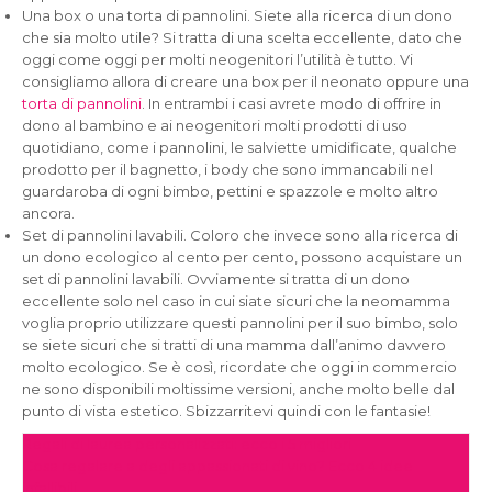
Una box o una torta di pannolini. Siete alla ricerca di un dono
che sia molto utile? Si tratta di una scelta eccellente, dato che
oggi come oggi per molti neogenitori l’utilità è tutto. Vi
consigliamo allora di creare una box per il neonato oppure una
torta di pannolini
. In entrambi i casi avrete modo di offrire in
dono al bambino e ai neogenitori molti prodotti di uso
quotidiano, come i pannolini, le salviette umidificate, qualche
prodotto per il bagnetto, i body che sono immancabili nel
guardaroba di ogni bimbo, pettini e spazzole e molto altro
ancora.
Set di pannolini lavabili. Coloro che invece sono alla ricerca di
un dono ecologico al cento per cento, possono acquistare un
set di pannolini lavabili. Ovviamente si tratta di un dono
eccellente solo nel caso in cui siate sicuri che la neomamma
voglia proprio utilizzare questi pannolini per il suo bimbo, solo
se siete sicuri che si tratti di una mamma dall’animo davvero
molto ecologico. Se è così, ricordate che oggi in commercio
ne sono disponibili moltissime versioni, anche molto belle dal
punto di vista estetico. Sbizzarritevi quindi con le fantasie!
Navigazione
Regali di laurea personalizzati: ecco i 5 migliori
Cosa regalare a degli appassionati di vino? Ecco 4 idee
articoli
infallibili