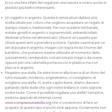
Ecco una lista infatti dei regali per una nascita a nostro avviso in
assoluto più belli e interessanti:
Un oggetto in argento. Questa è senza alcun dubbio una
scelta ideale per coloro che vogliono acquistare un regalo di
stampo classico, tradizionale. Per non scadere nel banale,
evitate gioielli in argento o soprammobili, entrambi infatti
destinati a finire nel dimenticato, chiusi in un cassetto per
chissà quanti anni a prendere polvere. Optate casomai per un
set di posate in argento, magari con sopra inciso il nome del
bambino, che potranno essere utilizzate al momento dello
svezzamento, rendendolo così ancora più magico da vivere,
oppure per una catenella portaciuccio in plastica ma con
placca in argento.
Regalare una stella. Se siete invece alla ricerca di un dono del
tutto inusuale, moderno, originalissimo, vi consigliamo di
scegliere una stella. Sì, avete capito bene, stiamo davvero
parlando delle stelle che ogni notte brillano in cielo sopra le
nostre teste. Come è possibile regalare una stella? Semplice,
esistono appositi siti internet come
www.comprareunastella.org
che vi consentono di fare un
acquisto di questo tipo in pochi click appena. Ovviamente non