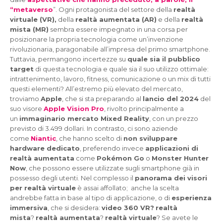
“metaverso
”. Ogni protagonista del settore della
realtà
virtuale (VR),
della
realtà aumentata (AR)
e della
realtà
mista (MR)
sembra essere impegnato in una corsa per
posizionare la propria tecnologia come un’invenzione
rivoluzionaria, paragonabile all’impresa del primo smartphone.
Tuttavia, permangono incertezze su
quale sia il pubblico
target
di questa tecnologia e quale sia il suo utilizzo ottimale:
intrattenimento, lavoro, fitness, comunicazione o un mix di tutti
questi elementi? All’estremo più elevato del mercato,
troviamo
Apple
, che si sta preparando al
lancio del 2024
del
suo visore
Apple Vision Pro
, rivolto principalmente a
un
immaginario mercato Mixed Reality
, con un prezzo
previsto di 3.499 dollari. In contrasto, ci sono aziende
come
Niantic
, che hanno scelto di
non sviluppare
hardware dedicato
, preferendo invece
applicazioni di
realtà aumentata
come
Pokémon Go
o
Monster Hunter
Now
, che possono essere utilizzate sugli smartphone già in
possesso degli utenti. Nel complesso il
panorama dei visori
per realtà virtuale
è assai affollato; anche la scelta
andrebbe fatta in base al tipo di applicazione, o di
esperienza
immersiva
, che si desidera:
video 360 VR?
realtà
mista
?
realtà aumentata
?
realtà virtuale
? Se avete le