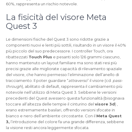
60%, rappresenta un rischio notevole.
La fisicità del visore Meta
Quest 3
Le dimensioni fisiche del Quest 3 sono ridotte grazie a
componenti nuovi e lenti più sottili, risultando in un visore il 40%
più piccolo del suo predecessore. I controller Touch, ora
ribattezzati
Touch Plus
e pesanti solo 126 grammi ciascuno,
hanno mantenuto un layout familiare ma sono stati resi più
precisi grazie alle migliorate capacità di rilevamento spaziale
del visore, che hanno permesso l’eliminazione dell’anello di
tracciamento. Il poter guardare “
attraverso
” il visore (cd.
pass-
through
), abilitato di default, rappresenta il cambiamento più
notevole nell’utilizzo di Meta Quest 3. Sebbene le versioni
precedenti del Quest avessero questa funzionalità (bisognava
toccare all’altezza delle tempie il cinturino del
visore 3d
) ,
erano estremamente basilari, offrendo versioni sfocate in
bianco e nero dell’ambiente circostante. Con il
Meta Quest
3,
l’introduzione del colore fa una grande differenza, sebbene
la visione resti ancora leggermente sfocata.