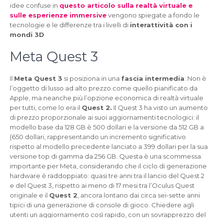
idee confuse in
questo articolo sulla realtà virtuale e
sulle esperienze immersive
vengono spiegate a fondo le
tecnologie e le differenze tra i livelli di
interattività con i
mondi 3D
Meta Quest 3
Il
Meta Quest 3
si posiziona in una
fascia intermedia
. Non è
l’oggetto di lusso ad alto prezzo come quello pianificato da
Apple, ma neanche più l’opzione economica di realtà virtuale
per tutti, come lo era il
Quest 2.
Il Quest 3 ha visto un aumento
di prezzo proporzionale ai suoi aggiornamenti tecnologici: il
modello base da 128 GB è 500 dollari e la versione da 512 GB a
(650 dollari, rappresentando un incremento significativo
rispetto al modello precedente lanciato a 399 dollari per la sua
versione top di gamma da 256 GB. Questa è una scommessa
importante per Meta, considerando che il ciclo di generazione
hardware è raddoppiato: quasi tre anni tra il lancio del Quest 2
e del Quest 3, rispetto ai meno di 17 mesi tra l’Oculus Quest
originale e il
Quest 2
, ancora lontano dai circa sei-sette anni
tipici di una generazione di console di gioco. Chiedere agli
utenti un aggiornamento così rapido, con un sovrapprezzo del