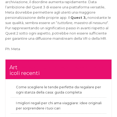
archiviazione, il disordine aumenta rapidamente. Data
l’ambizione del Quest 3 di essere una piattaforma versatile,
Meta dovrebbe permettere agli utenti una maggiore
personalizzazione delle proprie app. Il
Quest 3,
nonostante le
sue qualità, sembra essere un “
tuttofare, maestro di nessuno
“.
Pur rappresentando un significativo passo in avanti rispetto al
Quest 2 sotto ogni aspetto, potrebbe non essere sufficiente
per garantire una diffusione mainstream della VR o della MR.
Ph: Meta
Navigazione
Come trovare il regalo perfetto
Art
Idee regalo originali: la magia di regalare un’emozione!
articoli
icoli recenti
Come scegliere le tende perfette da regalare per
ogni stanza della casa: guida completa
I migliori regali per chi ama viaggiare: idee originali
per sorprendere i tuoi cari