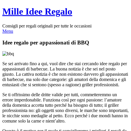
Mille Idee Regalo
Consigli per regali originali per tutte le occasioni
Menu
Idee regalo per appassionati di BBQ
Se sei arrivato fino a qui, vuol dire che stai cercando idee regalo per
appassionati di barbecue. La buona notizia è che sei nel posto
giusto. La cattiva notizia è che non esistono davvero gli appassionati
di barbecue, ma solo due categorie: gli amatori della domenica e gli
entusiasti che si sentono (spesso a ragione) griller professionisti.
Se ti offrissimo delle dritte valide per tutti, commetteremmo un
errore imperdonabile. Funziona così per ogni passione: l’amatore
della domenica accetta tutto perché ha bisogno di tutto; il griller
professionista no: gli oggetti sono diversi, le marche sono importanti,
le nicchie sono medaglie al petto. Ecco perché i due mondi hanno in
comune solo la carne e nient’altro.
Questo è il motivo per il quale ti consiglieremo i migliori 4 regali da