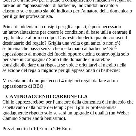
fare ad un “appassionato” di barbecue, indicandoti accanto a
ciascuno se e quanto sia più indicato per l’amatore della domenica o
per il griller professionista.
Prima di addentare i consigli per gli acquisti, è però necessario
un’autovalutazione per creare le condizioni di base utili a centrare il
regalo ideale al primo colpo. Dovresti chiederti: quanto conosci il
destinatario del regalo? Griglia una volta ogni tanto, o non c’è
settimana che passa senza che metta mano al barbecue? Si è
appassionato al mondo dei fuochi oppure cucina controvoglia solo
per stare in compagnia? Sono tutte domande cui sarebbe
consigliabile dare una risposta se volete orientarvi al meglio nella
selezione del regalo migliore per gli appassionati di barbecue!
Ma veniamo al dunque: ecco i 4 migliori regali da fare ad un
appassionato di BBQ:
– CAMINO ACCENDI CARBONELLA
Chi lo apprezzerebbe: per l’amatore della domenica è il miracolo che
aspettavano dalla notte dei tempi; per il griller professionista
guadagnerete rispetto solo se sarà un upgrade di qualità (un Weber
Camino Starter andrà benissimo).
Prezzi medi: da 10 Euro a 50+ Euro