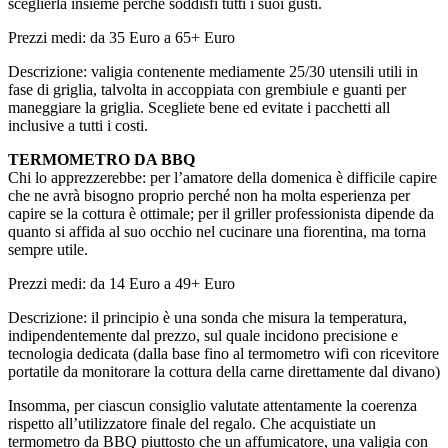
sceglierla insieme perché soddisfi tutti i suoi gusti.
Prezzi medi: da 35 Euro a 65+ Euro
Descrizione: valigia contenente mediamente 25/30 utensili utili in
fase di griglia, talvolta in accoppiata con grembiule e guanti per
maneggiare la griglia. Scegliete bene ed evitate i pacchetti all
inclusive a tutti i costi.
TERMOMETRO DA BBQ
Chi lo apprezzerebbe: per l’amatore della domenica è difficile capire
che ne avrà bisogno proprio perché non ha molta esperienza per
capire se la cottura è ottimale; per il griller professionista dipende da
quanto si affida al suo occhio nel cucinare una fiorentina, ma torna
sempre utile.
Prezzi medi: da 14 Euro a 49+ Euro
Descrizione: il principio è una sonda che misura la temperatura,
indipendentemente dal prezzo, sul quale incidono precisione e
tecnologia dedicata (dalla base fino al termometro wifi con ricevitore
portatile da monitorare la cottura della carne direttamente dal divano)
Insomma, per ciascun consiglio valutate attentamente la coerenza
rispetto all’utilizzatore finale del regalo. Che acquistiate un
termometro da BBQ piuttosto che un affumicatore, una valigia con