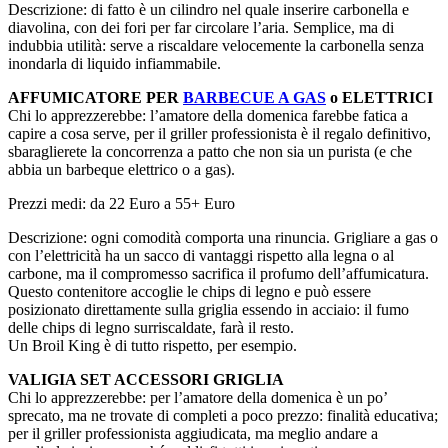
Descrizione: di fatto è un cilindro nel quale inserire carbonella e
diavolina, con dei fori per far circolare l’aria. Semplice, ma di
indubbia utilità: serve a riscaldare velocemente la carbonella senza
inondarla di liquido infiammabile.
AFFUMICATORE PER
BARBECUE A GAS
o ELETTRICI
Chi lo apprezzerebbe: l’amatore della domenica farebbe fatica a
capire a cosa serve, per il griller professionista è il regalo definitivo,
sbaraglierete la concorrenza a patto che non sia un purista (e che
abbia un barbeque elettrico o a gas).
Prezzi medi: da 22 Euro a 55+ Euro
Descrizione: ogni comodità comporta una rinuncia. Grigliare a gas o
con l’elettricità ha un sacco di vantaggi rispetto alla legna o al
carbone, ma il compromesso sacrifica il profumo dell’affumicatura.
Questo contenitore accoglie le chips di legno e può essere
posizionato direttamente sulla griglia essendo in acciaio: il fumo
delle chips di legno surriscaldate, farà il resto.
Un Broil King è di tutto rispetto, per esempio.
VALIGIA SET ACCESSORI GRIGLIA
Chi lo apprezzerebbe: per l’amatore della domenica è un po’
sprecato, ma ne trovate di completi a poco prezzo: finalità educativa;
per il griller professionista aggiudicata, ma meglio andare a