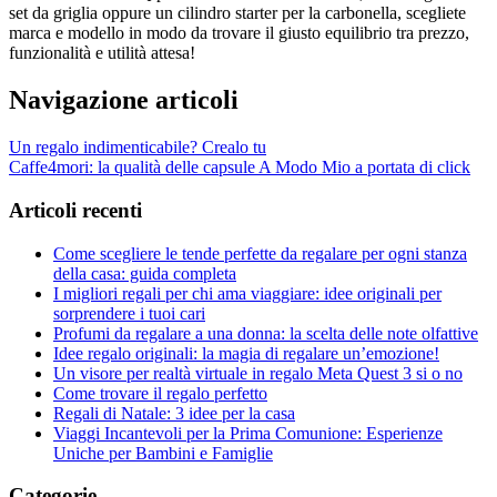
set da griglia oppure un cilindro starter per la carbonella, scegliete
marca e modello in modo da trovare il giusto equilibrio tra prezzo,
funzionalità e utilità attesa!
Navigazione articoli
Un regalo indimenticabile? Crealo tu
Caffe4mori: la qualità delle capsule A Modo Mio a portata di click
Articoli recenti
Come scegliere le tende perfette da regalare per ogni stanza
della casa: guida completa
I migliori regali per chi ama viaggiare: idee originali per
sorprendere i tuoi cari
Profumi da regalare a una donna: la scelta delle note olfattive
Idee regalo originali: la magia di regalare un’emozione!
Un visore per realtà virtuale in regalo Meta Quest 3 si o no
Come trovare il regalo perfetto
Regali di Natale: 3 idee per la casa
Viaggi Incantevoli per la Prima Comunione: Esperienze
Uniche per Bambini e Famiglie
Categorie